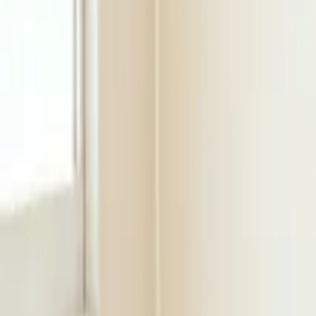
"โอนเล่ม" หมายถึงการ
โอนกรรมสิทธิ์รถทางทะเบียน
ไปเป็นชื่อข
ในเล่ม ส่วนผู้กู้เป็น "ผู้ครอบครอง" ที่ยังใช้รถได้ และจะได้กรรมส
สิ่งที่ตามมากับการโอนเล่มโดยทั่วไปคือ
ขั้นตอนและค่าใช้จ่ายท
รอบ นอกจากนี้ระหว่างสัญญา ชื่อเจ้าของในเล่มไม่ใช่เรา ธุรกรรมท
ประกันรัดกุมกว่าในมุมของผู้ให้สินเชื่อ — เงื่อนไขจริงแตกต่า
กลไกของแบบไม่โอนเล่ม — เล่มเป็นหลักประกัน ชื่อยังเ
สินเชื่อทะเบียนรถแบบไม่โอนเล่ม (แบบที่ ASN Finance ให้บริการ
เล่มทะเบียนรถ = หลักประกันตามสัญญา
— ไม่มีการเปลี่ยน
กรรมสิทธิ์รถยังเป็นชื่อคุณตลอดสัญญา
— ไม่ต้องทำเรื่อง
รถยังใช้งานได้ตามปกติ
— ไม่ต้องจอดรถไว้กับผู้ให้สินเชื่อ
วงเงินพิจารณาจากมูลค่าหลักประกัน (ราคาประเมินรถ) ร่วม
ปิดบัญชีครบ รับเล่มคืนตามขั้นตอน
— จบที่เอกสาร ไม่ต้องเ
ใครที่อยากเข้าใจภาพรวมของผลิตภัณฑ์นี้ทั้งระบบ ตั้งแต่นิยาม เ