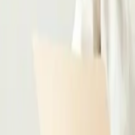
จำนำรถ" กับร้านรับจำนำเอกชน ซึ่งโดยมากต้อง
เอารถไปจอดทิ้งไว้
กั
บของทางการ ทำให้ดอกเบี้ยและเงื่อนไขสัญญาไม่มีเพดานคุ้มครองแบ
สินเชื่อทะเบียนรถแบบไม่โอนเล่มที่บทความนี้พูดถึง — เป็นคนละผล
นยื่นสมัคร
คุณเป็นหลักประกัน ถ้ารถยังผ่อนไม่หมดและเล่มยังอยู่กับไฟแนนซ
น อายุ สภาพรถ และความสามารถในการผ่อนชำระเป็นหลัก ไม่ใช่เ
ักประกัน การเก็บรักษาเล่มระหว่างผ่อน ค่างวด และเงื่อนไขการปิดบ
 และเอกสารแสดงรายได้ เอกสารครบช่วยให้การพิจารณาเดินหน้าไ
ตัวเลขค่างวดและดอกเบี้ยรวมตลอดสัญญามาเทียบกันตรง ๆ อ่านวิธีอ