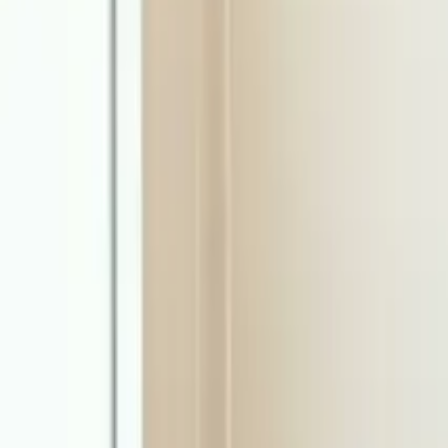
สมัครรถแลกเงินไม่ต้องโอนเล่มกับ ASN Finance
ASN Finance ให้บริการ
สินเชื่อทะเบียนรถ
ในฐานะผู้ให้สินเชื่อโด
สัญญา วงเงินสูงสุดพิจารณาจากมูลค่าหลักประกัน (ราคาประเมินรถ
ขั้นตอนมี 4 ขั้น และคุณไม่ต้องเดินทางมาสาขาเลย
กรอกข้อมูลที่
แบบฟอร์มสมัครสินเชื่อออนไลน์
ทีมงานติดต่อกลับใน 15 นาที
ส่งเอกสารผ่าน LINE
เจ้าหน้าที่ภาคสนามนัดตรวจรถและเซ็นสัญญาถึงบ้านหรือท
ถ้าเอกสารครบ อนุมัติไวภายใน 1 วัน และก่อนตัดสินใจ ถ้าอยากได้
สอบถามเงื่อนไขของรถคุณโดยตรง — ปรึกษาฟรี ไม่มีค่าใช้จ่าย
คำถามที่พบบ่อย
รถแลกเงินไม่ต้องโอนเล่มจริงไหม?
จริง — แบบไม่ต้องโอนเล่มคือรูปแบบมาตรฐานของสินเชื่อทะเบ