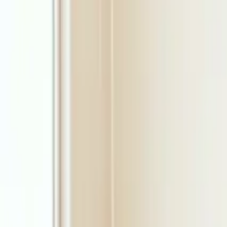
"โอนเล่ม" ในโลกสินเชื่อรถ หมายถึงอะไร
กลไกของแบบไม่โอนเล่ม — เล่มเป็นหลักประกัน ชื่อยังเป็น
ตารางเปรียบเทียบ โอนเล่ม vs ไม่โอนเล่ม
อย่าสับสนกับ "จำนำเล่ม/จำนำรถ" ที่ต้องจอดรถ
เงื่อนไขที่ควรรู้ก่อนสมัครแบบไม่โอนเล่ม
สมัครรถแลกเงินไม่ต้องโอนเล่มกับ ASN Finance
คำถามที่พบบ่อย
รถแลกเงินไม่ต้องโอนเล่ม ทำได้จริงไหม
ทำได้จริง และไม่ใช่โปรโมชันพิเศษของเจ้าใดเจ้าหนึ่ง — แบบไม
มีเพดานดอกเบี้ยรวมค่าธรรมเนียมตามประกาศ ธปท. ไม่เกิน 24% ต่อ
หลักการของมันเรียบง่าย: คุณยื่นขอวงเงินโดยใช้เล่มทะเบียนรถเป
ปิดบัญชี ก็รับเล่มทะเบียนคืนตามขั้นตอน — ชีวิตการใช้รถแทบ
ถ้ายังไม่คุ้นกับคำว่า "รถแลกเงิน" ว่าครอบคลุมอะไรบ้าง อ่านพื้น
"โอนเล่ม" ในโลกสินเชื่อรถ หมายถึงอะไร