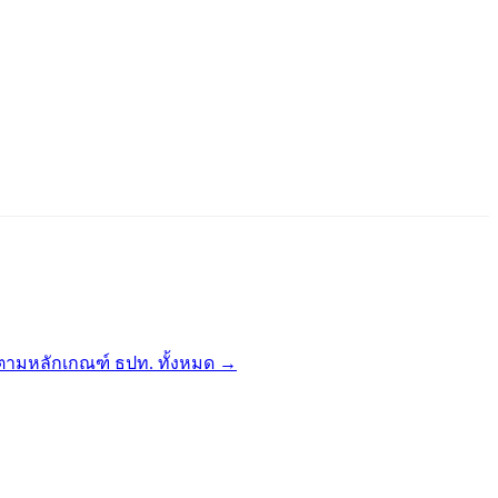
ผยตามหลักเกณฑ์ ธปท. ทั้งหมด →